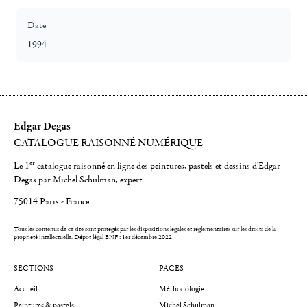
Date
1994
Edgar Degas
CATALOGUE RAISONNÉ NUMÉRIQUE
er
Le 1
catalogue raisonné en ligne des peintures, pastels et dessins d'Edgar
Degas par Michel Schulman, expert
75014 Paris - France
Tous les contenus de ce site sont protégés par les dispositions légales et réglementaires sur les droits de la
propriété intellectuelle.
Dépot légal BNF : 1er décembre 2022
SECTIONS
PAGES
Accueil
Méthodologie
Peintures & pastels
Michel Schulman