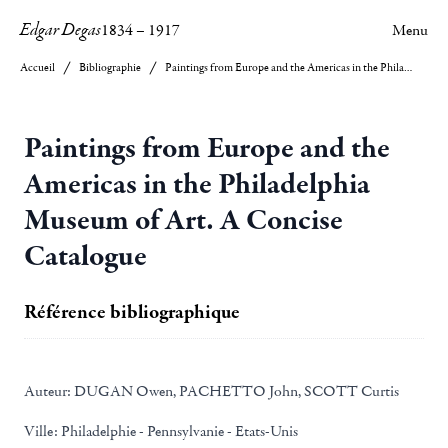
Edgar Degas
1834
–
1917
Menu
Accueil
Bibliographie
Paintings from Europe and the Americas in the Philadelphia Museum of Art. A Concise Catalogue
Paintings from Europe and the
Americas in the Philadelphia
Museum of Art. A Concise
Catalogue
Référence bibliographique
Auteur:
DUGAN Owen, PACHETTO John, SCOTT Curtis
Ville:
Philadelphie - Pennsylvanie - Etats-Unis