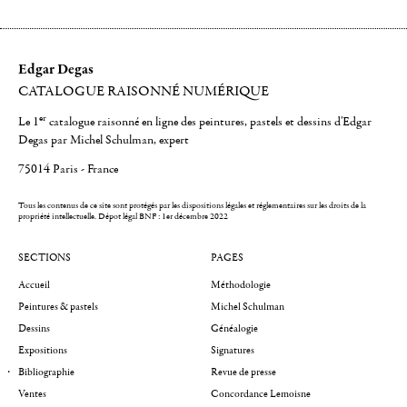
Edgar Degas
CATALOGUE RAISONNÉ NUMÉRIQUE
er
Le 1
catalogue raisonné en ligne des peintures, pastels et dessins d'Edgar
Degas par Michel Schulman, expert
75014 Paris - France
Tous les contenus de ce site sont protégés par les dispositions légales et réglementaires sur les droits de la
propriété intellectuelle.
Dépot légal BNF : 1er décembre 2022
SECTIONS
PAGES
Accueil
Méthodologie
Peintures & pastels
Michel Schulman
Dessins
Généalogie
Expositions
Signatures
Bibliographie
Revue de presse
Ventes
Concordance Lemoisne