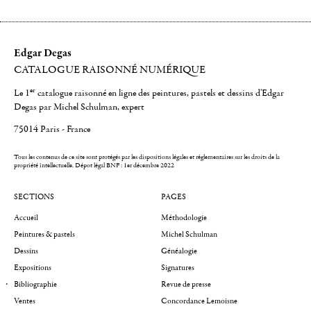
Edgar Degas
CATALOGUE RAISONNÉ NUMÉRIQUE
er
Le 1
catalogue raisonné en ligne des peintures, pastels et dessins d'Edgar
Degas par Michel Schulman, expert
75014 Paris - France
Tous les contenus de ce site sont protégés par les dispositions légales et réglementaires sur les droits de la
propriété intellectuelle.
Dépot légal BNF : 1er décembre 2022
SECTIONS
PAGES
Accueil
Méthodologie
Peintures & pastels
Michel Schulman
Dessins
Généalogie
Expositions
Signatures
Bibliographie
Revue de presse
Ventes
Concordance Lemoisne