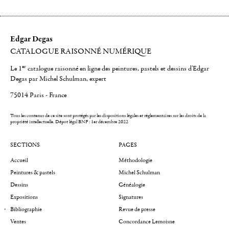
Edgar Degas
CATALOGUE RAISONNÉ NUMÉRIQUE
er
Le 1
catalogue raisonné en ligne des peintures, pastels et dessins d'Edgar
Degas par Michel Schulman, expert
75014 Paris - France
Tous les contenus de ce site sont protégés par les dispositions légales et réglementaires sur les droits de la
propriété intellectuelle.
Dépot légal BNF : 1er décembre 2022
SECTIONS
PAGES
Accueil
Méthodologie
Peintures & pastels
Michel Schulman
Dessins
Généalogie
Expositions
Signatures
Bibliographie
Revue de presse
Ventes
Concordance Lemoisne