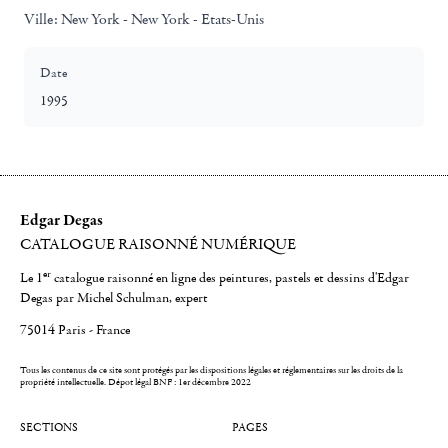
Ville:
New York - New York - Etats-Unis
Date
1995
Edgar Degas
CATALOGUE RAISONNÉ NUMÉRIQUE
er
Le 1
catalogue raisonné en ligne des peintures, pastels et dessins d'Edgar
Degas par Michel Schulman, expert
75014 Paris - France
Tous les contenus de ce site sont protégés par les dispositions légales et réglementaires sur les droits de la
propriété intellectuelle.
Dépot légal BNF : 1er décembre 2022
SECTIONS
PAGES