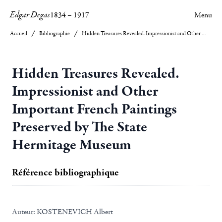
Edgar Degas
1834
–
1917
Menu
Accueil
Bibliographie
Hidden Treasures Revealed. Impressionist and Other Important French Paintings Preserved by The State Hermitage Museum
Hidden Treasures Revealed.
Impressionist and Other
Important French Paintings
Preserved by The State
Hermitage Museum
Référence bibliographique
Auteur:
KOSTENEVICH Albert