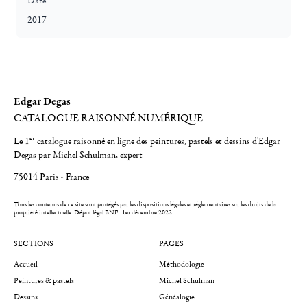
Date
2017
Edgar Degas
CATALOGUE RAISONNÉ NUMÉRIQUE
er
Le 1
catalogue raisonné en ligne des peintures, pastels et dessins d'Edgar
Degas par Michel Schulman, expert
75014 Paris - France
Tous les contenus de ce site sont protégés par les dispositions légales et réglementaires sur les droits de la
propriété intellectuelle.
Dépot légal BNF : 1er décembre 2022
SECTIONS
PAGES
Accueil
Méthodologie
Peintures & pastels
Michel Schulman
Dessins
Généalogie