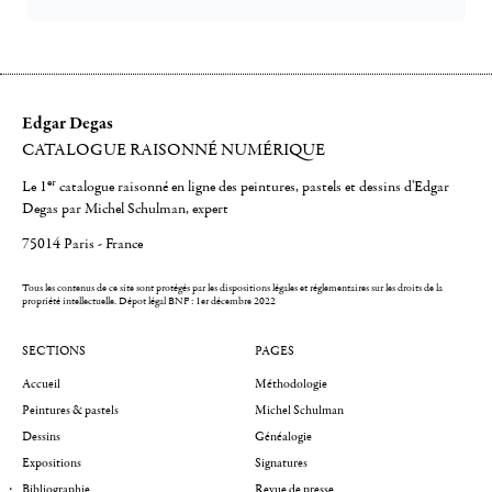
Edgar Degas
CATALOGUE RAISONNÉ NUMÉRIQUE
er
Le 1
catalogue raisonné en ligne des peintures, pastels et dessins d'Edgar
Degas par Michel Schulman, expert
75014 Paris - France
Tous les contenus de ce site sont protégés par les dispositions légales et réglementaires sur les droits de la
propriété intellectuelle.
Dépot légal BNF : 1er décembre 2022
SECTIONS
PAGES
Accueil
Méthodologie
Peintures & pastels
Michel Schulman
Dessins
Généalogie
Expositions
Signatures
Bibliographie
Revue de presse