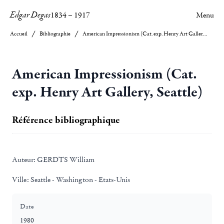
Edgar Degas
1834
–
1917
Menu
Accueil
Bibliographie
American Impressionism (Cat. exp. Henry Art Gallery, Seattle)
American Impressionism (Cat.
exp. Henry Art Gallery, Seattle)
Référence bibliographique
Auteur:
GERDTS William
Ville:
Seattle - Washington - Etats-Unis
Date
1980