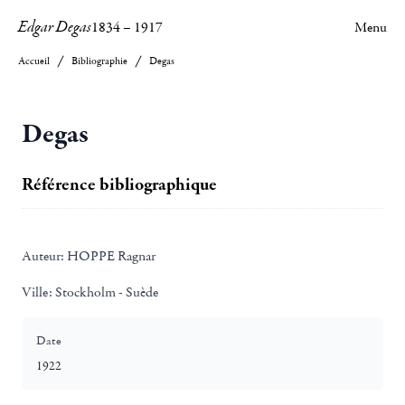
Edgar Degas
1834
–
1917
Menu
Accueil
Bibliographie
Degas
Degas
Référence bibliographique
Auteur:
HOPPE Ragnar
Ville:
Stockholm - Suède
Date
1922