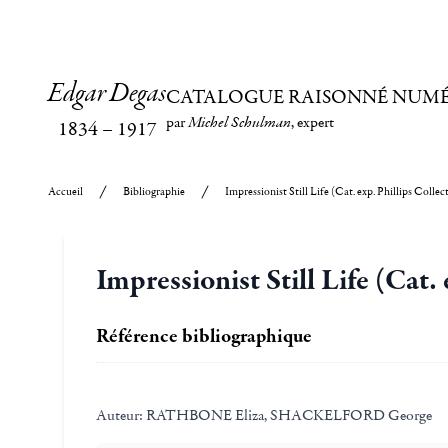
Edgar Degas
CATALOGUE RAISONNÉ NUM
par
Michel Schulman
, expert
1834
–
1917
Accueil
Bibliographie
Impressionist Still Life (Cat. exp. Phillips Colle
Impressionist Still Life (Cat.
Référence bibliographique
Auteur:
RATHBONE Eliza, SHACKELFORD George