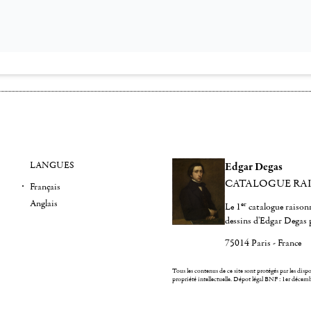
LANGUES
Edgar Degas
CATALOGUE RA
Français
Anglais
er
Le 1
catalogue raisonn
dessins d'Edgar Degas 
75014 Paris - France
Tous les contenus de ce site sont protégés par les dispos
propriété intellectuelle.
Dépot légal BNF : 1er décem