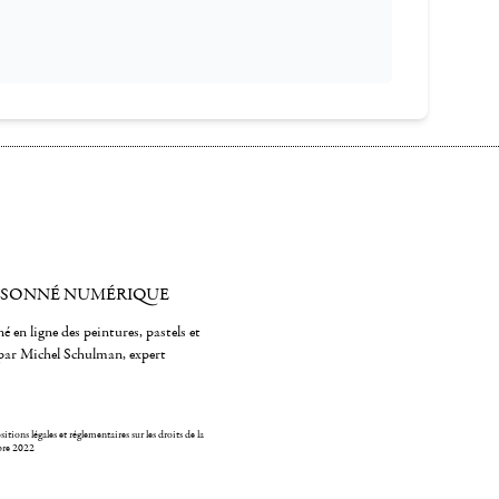
ISONNÉ NUMÉRIQUE
é en ligne des peintures, pastels et
par Michel Schulman, expert
itions légales et réglementaires sur les droits de la
bre 2022