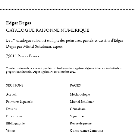
Edgar Degas
CATALOGUE RAISONNÉ NUMÉRIQUE
er
Le 1
catalogue raisonné en ligne des peintures, pastels et dessins d'Edgar
Degas par Michel Schulman, expert
75014 Paris - France
Tous les contenus de ce site sont protégés par les dispositions légales et réglementaires sur les droits de la
propriété intellectuelle.
Dépot légal BNF : 1er décembre 2022
SECTIONS
PAGES
Accueil
Méthodologie
Peintures & pastels
Michel Schulman
Dessins
Généalogie
Expositions
Signatures
Bibliographie
Revue de presse
Ventes
Concordance Lemoisne