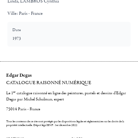
Linda, LAMBROS Cynthia
Ville:
Paris - France
Date
1973
Edgar Degas
CATALOGUE RAISONNÉ NUMÉRIQUE
er
Le 1
catalogue raisonné en ligne des peintures, pastels et dessins d'Edgar
Degas par Michel Schulman, expert
75014 Paris - France
Tous les contenus de ce site sont protégés par les dispositions légales et réglementaires sur les droits de la
propriété intellectuelle.
Dépot légal BNF : 1er décembre 2022