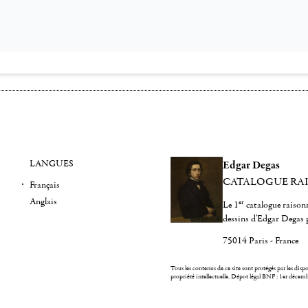
LANGUES
Edgar Degas
CATALOGUE RA
Français
Anglais
er
Le 1
catalogue raisonn
dessins d'Edgar Degas 
75014 Paris - France
Tous les contenus de ce site sont protégés par les dispos
propriété intellectuelle.
Dépot légal BNF : 1er décem