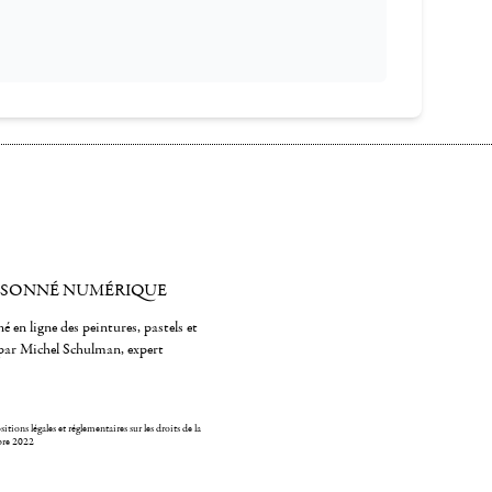
ISONNÉ NUMÉRIQUE
é en ligne des peintures, pastels et
par Michel Schulman, expert
itions légales et réglementaires sur les droits de la
bre 2022