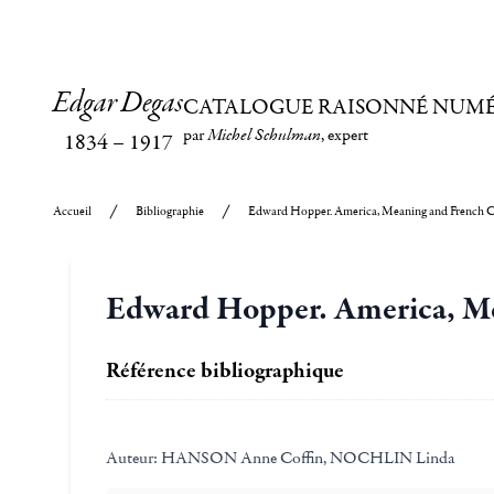
Edgar Degas
CATALOGUE RAISONNÉ NUM
par
Michel Schulman
, expert
1834
–
1917
Accueil
Bibliographie
Edward Hopper. America, Meaning and French C
Edward Hopper. America, Me
Référence bibliographique
Auteur:
HANSON Anne Coffin, NOCHLIN Linda