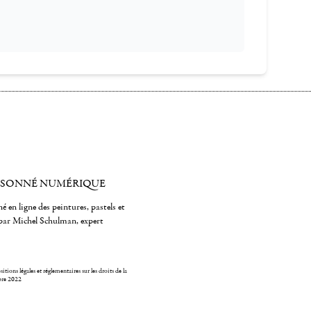
ISONNÉ NUMÉRIQUE
é en ligne des peintures, pastels et
par Michel Schulman, expert
itions légales et réglementaires sur les droits de la
bre 2022