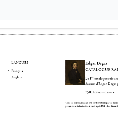
LANGUES
Edgar Degas
CATALOGUE RA
Français
Anglais
er
Le 1
catalogue raisonn
dessins d'Edgar Degas 
75014 Paris - France
Tous les contenus de ce site sont protégés par les dispos
propriété intellectuelle.
Dépot légal BNF : 1er décem