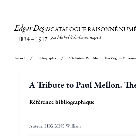
Edgar Degas
CATALOGUE RAISONNÉ NUM
par
Michel Schulman
, expert
1834
–
1917
Accueil
Bibliographie
A Tribute to Paul Mellon. The Virginia Museum o
A Tribute to Paul Mellon. Th
Référence bibliographique
Auteur:
HIGGINS William