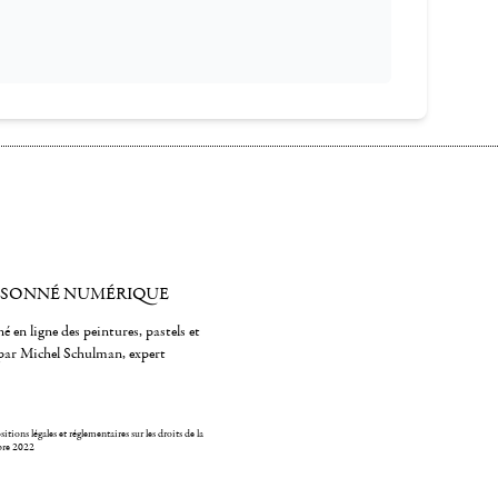
ISONNÉ NUMÉRIQUE
é en ligne des peintures, pastels et
par Michel Schulman, expert
itions légales et réglementaires sur les droits de la
bre 2022