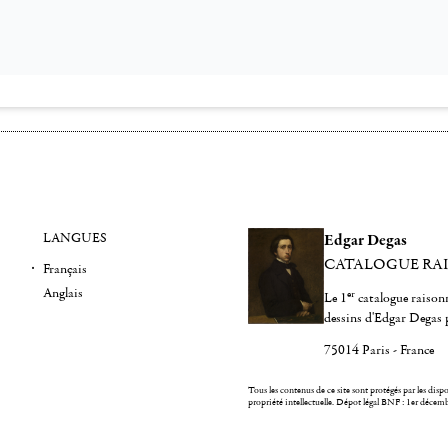
LANGUES
Edgar Degas
CATALOGUE RA
Français
Anglais
er
Le 1
catalogue raisonn
dessins d'Edgar Degas 
75014 Paris - France
Tous les contenus de ce site sont protégés par les dispos
propriété intellectuelle.
Dépot légal BNF : 1er décem