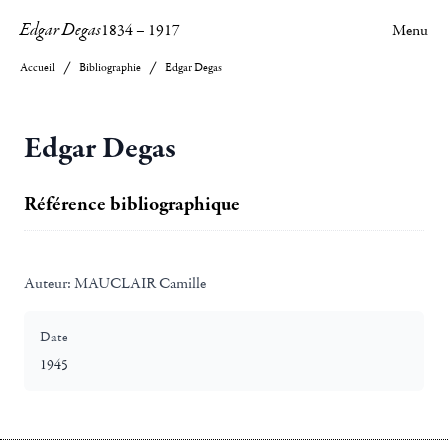
Edgar Degas
1834
–
1917
Menu
Accueil
Bibliographie
Edgar Degas
Edgar Degas
Référence bibliographique
Auteur:
MAUCLAIR Camille
Date
1945