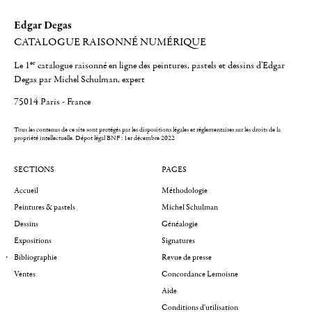
Edgar Degas
CATALOGUE RAISONNÉ NUMÉRIQUE
er
Le 1
catalogue raisonné en ligne des peintures, pastels et dessins d'Edgar
Degas par Michel Schulman, expert
75014 Paris - France
Tous les contenus de ce site sont protégés par les dispositions légales et réglementaires sur les droits de la
propriété intellectuelle.
Dépot légal BNF : 1er décembre 2022
SECTIONS
PAGES
Accueil
Méthodologie
Peintures & pastels
Michel Schulman
Dessins
Généalogie
Expositions
Signatures
Bibliographie
Revue de presse
Ventes
Concordance Lemoisne
Aide
Conditions d'utilisation