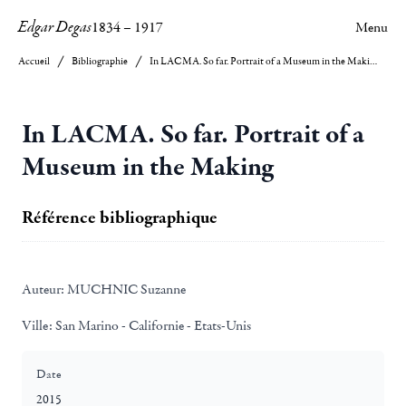
Edgar Degas
1834
–
1917
Menu
Accueil
Bibliographie
In LACMA. So far. Portrait of a Museum in the Making
In LACMA. So far. Portrait of a
Museum in the Making
Référence bibliographique
Auteur:
MUCHNIC Suzanne
Ville:
San Marino - Californie - Etats-Unis
Date
2015