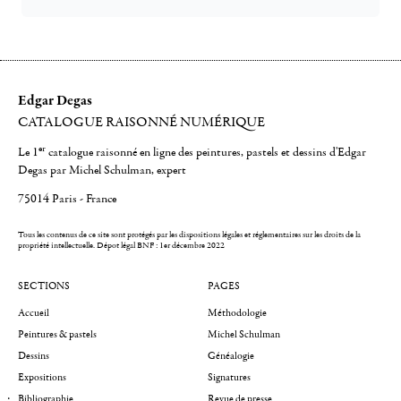
Edgar Degas
CATALOGUE RAISONNÉ NUMÉRIQUE
er
Le 1
catalogue raisonné en ligne des peintures, pastels et dessins d'Edgar
Degas par Michel Schulman, expert
75014 Paris - France
Tous les contenus de ce site sont protégés par les dispositions légales et réglementaires sur les droits de la
propriété intellectuelle.
Dépot légal BNF : 1er décembre 2022
SECTIONS
PAGES
Accueil
Méthodologie
Peintures & pastels
Michel Schulman
Dessins
Généalogie
Expositions
Signatures
Bibliographie
Revue de presse