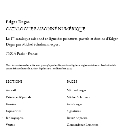
Edgar Degas
CATALOGUE RAISONNÉ NUMÉRIQUE
er
Le 1
catalogue raisonné en ligne des peintures, pastels et dessins d'Edgar
Degas par Michel Schulman, expert
75014 Paris - France
Tous les contenus de ce site sont protégés par les dispositions légales et réglementaires sur les droits de la
propriété intellectuelle.
Dépot légal BNF : 1er décembre 2022
SECTIONS
PAGES
Accueil
Méthodologie
Peintures & pastels
Michel Schulman
Dessins
Généalogie
Expositions
Signatures
Bibliographie
Revue de presse
Ventes
Concordance Lemoisne