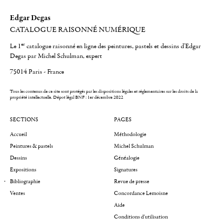
Edgar Degas
CATALOGUE RAISONNÉ NUMÉRIQUE
er
Le 1
catalogue raisonné en ligne des peintures, pastels et dessins d'Edgar
Degas par Michel Schulman, expert
75014 Paris - France
Tous les contenus de ce site sont protégés par les dispositions légales et réglementaires sur les droits de la
propriété intellectuelle.
Dépot légal BNF : 1er décembre 2022
SECTIONS
PAGES
Accueil
Méthodologie
Peintures & pastels
Michel Schulman
Dessins
Généalogie
Expositions
Signatures
Bibliographie
Revue de presse
Ventes
Concordance Lemoisne
Aide
Conditions d'utilisation