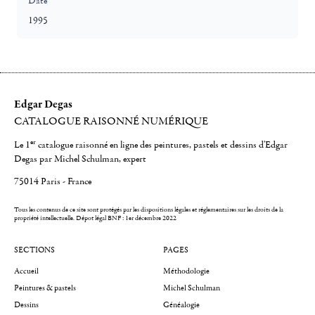
Date
1995
Edgar Degas
CATALOGUE RAISONNÉ NUMÉRIQUE
er
Le 1
catalogue raisonné en ligne des peintures, pastels et dessins d'Edgar
Degas par Michel Schulman, expert
75014 Paris - France
Tous les contenus de ce site sont protégés par les dispositions légales et réglementaires sur les droits de la
propriété intellectuelle.
Dépot légal BNF : 1er décembre 2022
SECTIONS
PAGES
Accueil
Méthodologie
Peintures & pastels
Michel Schulman
Dessins
Généalogie