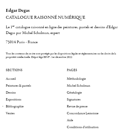
Edgar Degas
CATALOGUE RAISONNÉ NUMÉRIQUE
er
Le 1
catalogue raisonné en ligne des peintures, pastels et dessins d'Edgar
Degas par Michel Schulman, expert
75014 Paris - France
Tous les contenus de ce site sont protégés par les dispositions légales et réglementaires sur les droits de la
propriété intellectuelle.
Dépot légal BNF : 1er décembre 2022
SECTIONS
PAGES
Accueil
Méthodologie
Peintures & pastels
Michel Schulman
Dessins
Généalogie
Expositions
Signatures
Bibliographie
Revue de presse
Ventes
Concordance Lemoisne
Aide
Conditions d'utilisation