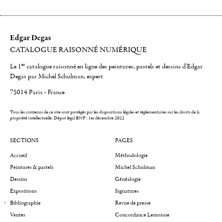
Edgar Degas
CATALOGUE RAISONNÉ NUMÉRIQUE
er
Le 1
catalogue raisonné en ligne des peintures, pastels et dessins d'Edgar
Degas par Michel Schulman, expert
75014 Paris - France
Tous les contenus de ce site sont protégés par les dispositions légales et réglementaires sur les droits de la
propriété intellectuelle.
Dépot légal BNF : 1er décembre 2022
SECTIONS
PAGES
Accueil
Méthodologie
Peintures & pastels
Michel Schulman
Dessins
Généalogie
Expositions
Signatures
Bibliographie
Revue de presse
Ventes
Concordance Lemoisne