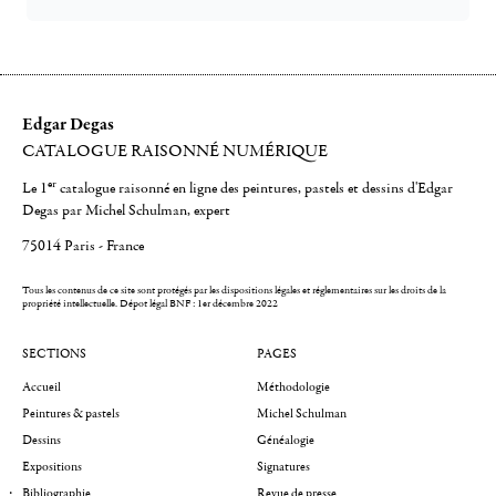
Edgar Degas
CATALOGUE RAISONNÉ NUMÉRIQUE
er
Le 1
catalogue raisonné en ligne des peintures, pastels et dessins d'Edgar
Degas par Michel Schulman, expert
75014 Paris - France
Tous les contenus de ce site sont protégés par les dispositions légales et réglementaires sur les droits de la
propriété intellectuelle.
Dépot légal BNF : 1er décembre 2022
SECTIONS
PAGES
Accueil
Méthodologie
Peintures & pastels
Michel Schulman
Dessins
Généalogie
Expositions
Signatures
Bibliographie
Revue de presse