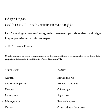
Edgar Degas
CATALOGUE RAISONNÉ NUMÉRIQUE
er
Le 1
catalogue raisonné en ligne des peintures, pastels et dessins d'Edgar
Degas par Michel Schulman, expert
75014 Paris - France
Tous les contenus de ce site sont protégés par les dispositions légales et réglementaires sur les droits de la
propriété intellectuelle.
Dépot légal BNF : 1er décembre 2022
SECTIONS
PAGES
Accueil
Méthodologie
Peintures & pastels
Michel Schulman
Dessins
Généalogie
Expositions
Signatures
Bibliographie
Revue de presse
Ventes
Concordance Lemoisne