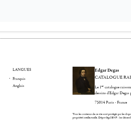
LANGUES
Edgar Degas
CATALOGUE RA
Français
Anglais
er
Le 1
catalogue raisonn
dessins d'Edgar Degas 
75014 Paris - France
Tous les contenus de ce site sont protégés par les dispos
propriété intellectuelle.
Dépot légal BNF : 1er décem