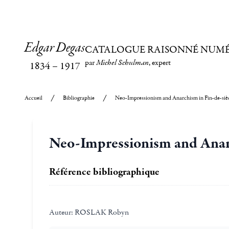
Edgar Degas
CATALOGUE RAISONNÉ NUM
par
Michel Schulman
, expert
1834
–
1917
Accueil
Bibliographie
Neo-Impressionism and Anarchism in Fin-de-siècl
Neo-Impressionism and Anarc
Référence bibliographique
Auteur:
ROSLAK Robyn