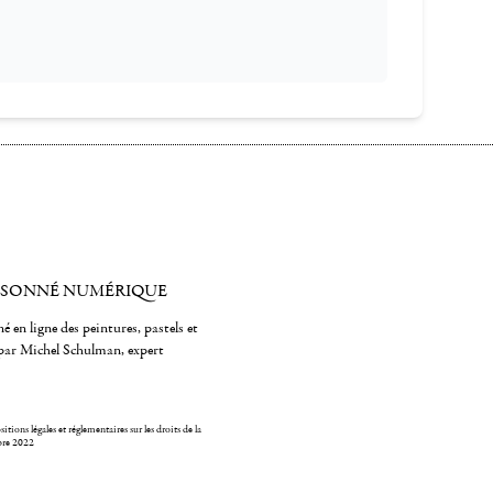
ISONNÉ NUMÉRIQUE
é en ligne des peintures, pastels et
par Michel Schulman, expert
itions légales et réglementaires sur les droits de la
bre 2022