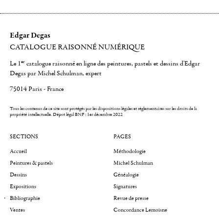
Edgar Degas
CATALOGUE RAISONNÉ NUMÉRIQUE
er
Le 1
catalogue raisonné en ligne des peintures, pastels et dessins d'Edgar
Degas par Michel Schulman, expert
75014 Paris - France
Tous les contenus de ce site sont protégés par les dispositions légales et réglementaires sur les droits de la
propriété intellectuelle.
Dépot légal BNF : 1er décembre 2022
SECTIONS
PAGES
Accueil
Méthodologie
Peintures & pastels
Michel Schulman
Dessins
Généalogie
Expositions
Signatures
Bibliographie
Revue de presse
Ventes
Concordance Lemoisne