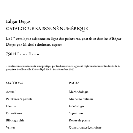
Edgar Degas
CATALOGUE RAISONNÉ NUMÉRIQUE
er
Le 1
catalogue raisonné en ligne des peintures, pastels et dessins d'Edgar
Degas par Michel Schulman, expert
75014 Paris - France
Tous les contenus de ce site sont protégés par les dispositions légales et réglementaires sur les droits de la
propriété intellectuelle.
Dépot légal BNF : 1er décembre 2022
SECTIONS
PAGES
Accueil
Méthodologie
Peintures & pastels
Michel Schulman
Dessins
Généalogie
Expositions
Signatures
Bibliographie
Revue de presse
Ventes
Concordance Lemoisne