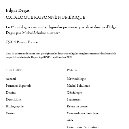
Edgar Degas
CATALOGUE RAISONNÉ NUMÉRIQUE
er
Le 1
catalogue raisonné en ligne des peintures, pastels et dessins d'Edgar
Degas par Michel Schulman, expert
75014 Paris - France
Tous les contenus de ce site sont protégés par les dispositions légales et réglementaires sur les droits de la
propriété intellectuelle.
Dépot légal BNF : 1er décembre 2022
SECTIONS
PAGES
Accueil
Méthodologie
Peintures & pastels
Michel Schulman
Dessins
Généalogie
Expositions
Signatures
Bibliographie
Revue de presse
Ventes
Concordance Lemoisne
Aide
Conditions d'utilisation