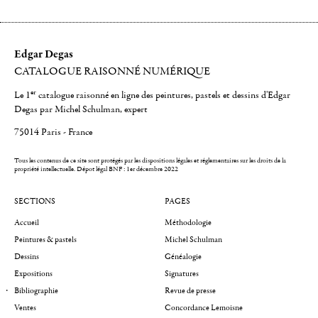
Edgar Degas
CATALOGUE RAISONNÉ NUMÉRIQUE
er
Le 1
catalogue raisonné en ligne des peintures, pastels et dessins d'Edgar
Degas par Michel Schulman, expert
75014 Paris - France
Tous les contenus de ce site sont protégés par les dispositions légales et réglementaires sur les droits de la
propriété intellectuelle.
Dépot légal BNF : 1er décembre 2022
SECTIONS
PAGES
Accueil
Méthodologie
Peintures & pastels
Michel Schulman
Dessins
Généalogie
Expositions
Signatures
Bibliographie
Revue de presse
Ventes
Concordance Lemoisne