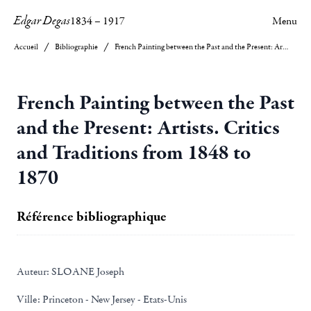
Edgar Degas
1834
–
1917
Menu
Accueil
Bibliographie
French Painting between the Past and the Present: Artists. Critics and Traditions from 1848 to 1870
French Painting between the Past
and the Present: Artists. Critics
and Traditions from 1848 to
1870
Référence bibliographique
Auteur:
SLOANE Joseph
Ville:
Princeton - New Jersey - Etats-Unis