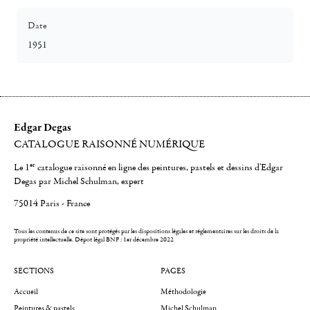
Date
1951
Edgar Degas
CATALOGUE RAISONNÉ NUMÉRIQUE
er
Le 1
catalogue raisonné en ligne des peintures, pastels et dessins d'Edgar
Degas par Michel Schulman, expert
75014 Paris - France
Tous les contenus de ce site sont protégés par les dispositions légales et réglementaires sur les droits de la
propriété intellectuelle.
Dépot légal BNF : 1er décembre 2022
SECTIONS
PAGES
Accueil
Méthodologie
Peintures & pastels
Michel Schulman