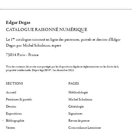
Edgar Degas
CATALOGUE RAISONNÉ NUMÉRIQUE
er
Le 1
catalogue raisonné en ligne des peintures, pastels et dessins d'Edgar
Degas par Michel Schulman, expert
75014 Paris - France
Tous les contenus de ce site sont protégés par les dispositions légales et réglementaires sur les droits de la
propriété intellectuelle.
Dépot légal BNF : 1er décembre 2022
SECTIONS
PAGES
Accueil
Méthodologie
Peintures & pastels
Michel Schulman
Dessins
Généalogie
Expositions
Signatures
Bibliographie
Revue de presse
Ventes
Concordance Lemoisne