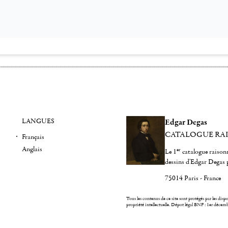
LANGUES
Edgar Degas
CATALOGUE RA
Français
Anglais
er
Le 1
catalogue raisonn
dessins d'Edgar Degas 
75014 Paris - France
Tous les contenus de ce site sont protégés par les dispos
propriété intellectuelle.
Dépot légal BNF : 1er décem