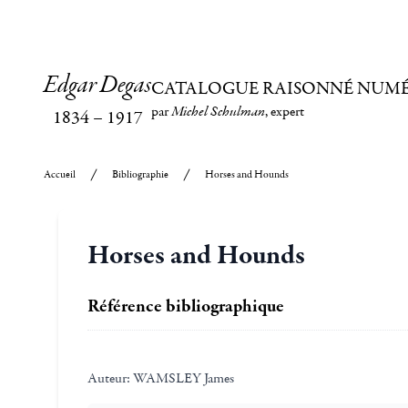
Edgar Degas
CATALOGUE RAISONNÉ NUM
par
Michel Schulman
, expert
1834
–
1917
Accueil
Bibliographie
Horses and Hounds
Horses and Hounds
Référence bibliographique
Auteur:
WAMSLEY James