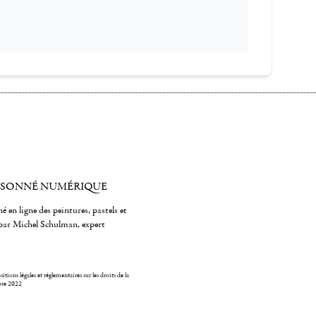
ISONNÉ NUMÉRIQUE
é en ligne des peintures, pastels et
par Michel Schulman, expert
itions légales et réglementaires sur les droits de la
bre 2022