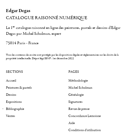
Edgar Degas
CATALOGUE RAISONNÉ NUMÉRIQUE
er
Le 1
catalogue raisonné en ligne des peintures, pastels et dessins d'Edgar
Degas par Michel Schulman, expert
75014 Paris - France
Tous les contenus de ce site sont protégés par les dispositions légales et réglementaires sur les droits de la
propriété intellectuelle.
Dépot légal BNF : 1er décembre 2022
SECTIONS
PAGES
Accueil
Méthodologie
Peintures & pastels
Michel Schulman
Dessins
Généalogie
Expositions
Signatures
Bibliographie
Revue de presse
Ventes
Concordance Lemoisne
Aide
Conditions d'utilisation