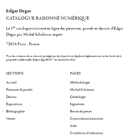
Edgar Degas
CATALOGUE RAISONNÉ NUMÉRIQUE
er
Le 1
catalogue raisonné en ligne des peintures, pastels et dessins d'Edgar
Degas par Michel Schulman, expert
75014 Paris - France
Tous les contenus de ce site sont protégés par les dispositions légales et réglementaires sur les droits de la
propriété intellectuelle.
Dépot légal BNF : 1er décembre 2022
SECTIONS
PAGES
Accueil
Méthodologie
Peintures & pastels
Michel Schulman
Dessins
Généalogie
Expositions
Signatures
Bibliographie
Revue de presse
Ventes
Concordance Lemoisne
Aide
Conditions d'utilisation