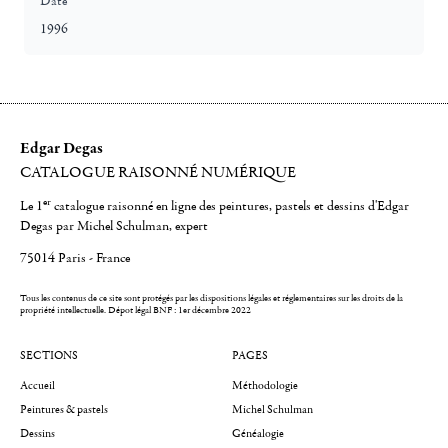
Date
1996
Edgar Degas
CATALOGUE RAISONNÉ NUMÉRIQUE
er
Le 1
catalogue raisonné en ligne des peintures, pastels et dessins d'Edgar
Degas par Michel Schulman, expert
75014 Paris - France
Tous les contenus de ce site sont protégés par les dispositions légales et réglementaires sur les droits de la
propriété intellectuelle.
Dépot légal BNF : 1er décembre 2022
SECTIONS
PAGES
Accueil
Méthodologie
Peintures & pastels
Michel Schulman
Dessins
Généalogie