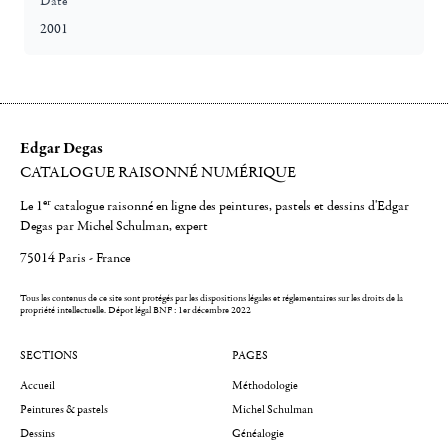
Date
2001
Edgar Degas
CATALOGUE RAISONNÉ NUMÉRIQUE
er
Le 1
catalogue raisonné en ligne des peintures, pastels et dessins d'Edgar
Degas par Michel Schulman, expert
75014 Paris - France
Tous les contenus de ce site sont protégés par les dispositions légales et réglementaires sur les droits de la
propriété intellectuelle.
Dépot légal BNF : 1er décembre 2022
SECTIONS
PAGES
Accueil
Méthodologie
Peintures & pastels
Michel Schulman
Dessins
Généalogie