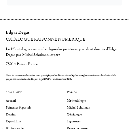
Edgar Degas
CATALOGUE RAISONNÉ NUMÉRIQUE
er
Le 1
catalogue raisonné en ligne des peintures, pastels et dessins d'Edgar
Degas par Michel Schulman, expert
75014 Paris - France
Tous les contenus de ce site sont protégés par les dispositions légales et réglementaires sur les droits de la
propriété intellectuelle.
Dépot légal BNF : 1er décembre 2022
SECTIONS
PAGES
Accueil
Méthodologie
Peintures & pastels
Michel Schulman
Dessins
Généalogie
Expositions
Signatures
Bibliographie
Revue de presse