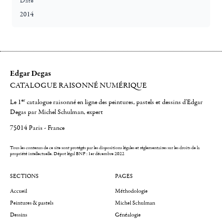
Date
2014
Edgar Degas
CATALOGUE RAISONNÉ NUMÉRIQUE
er
Le 1
catalogue raisonné en ligne des peintures, pastels et dessins d'Edgar
Degas par Michel Schulman, expert
75014 Paris - France
Tous les contenus de ce site sont protégés par les dispositions légales et réglementaires sur les droits de la
propriété intellectuelle.
Dépot légal BNF : 1er décembre 2022
SECTIONS
PAGES
Accueil
Méthodologie
Peintures & pastels
Michel Schulman
Dessins
Généalogie