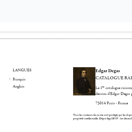
LANGUES
Edgar Degas
CATALOGUE RA
Français
Anglais
er
Le 1
catalogue raisonn
dessins d'Edgar Degas 
75014 Paris - France
Tous les contenus de ce site sont protégés par les dispos
propriété intellectuelle.
Dépot légal BNF : 1er décem