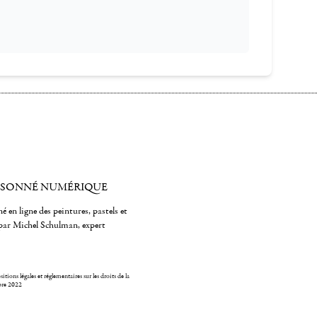
ISONNÉ NUMÉRIQUE
é en ligne des peintures, pastels et
par Michel Schulman, expert
itions légales et réglementaires sur les droits de la
bre 2022