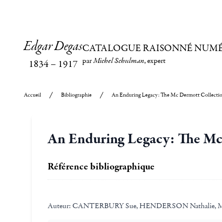
Edgar Degas
CATALOGUE RAISONNÉ NUM
par
Michel Schulman
, expert
1834
–
1917
Accueil
Bibliographie
An Enduring Legacy: The Mc Dermott Collectio
An Enduring Legacy: The Mc 
Référence bibliographique
Auteur:
CANTERBURY Sue, HENDERSON Nathalie, M