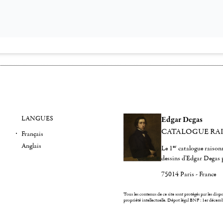
LANGUES
Edgar Degas
CATALOGUE RA
Français
Anglais
er
Le 1
catalogue raisonn
dessins d'Edgar Degas 
75014 Paris - France
Tous les contenus de ce site sont protégés par les dispos
propriété intellectuelle.
Dépot légal BNF : 1er décem