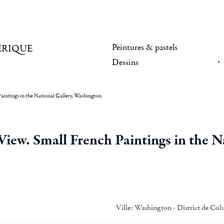
Peintures & pastels
ÉRIQUE
Dessins
aintings in the National Gallery, Washington
iew. Small French Paintings in the N
Ville:
Washington - District de Col