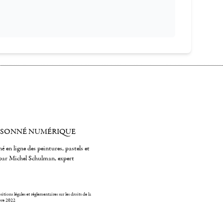
ISONNÉ NUMÉRIQUE
é en ligne des peintures, pastels et
par Michel Schulman, expert
itions légales et réglementaires sur les droits de la
bre 2022