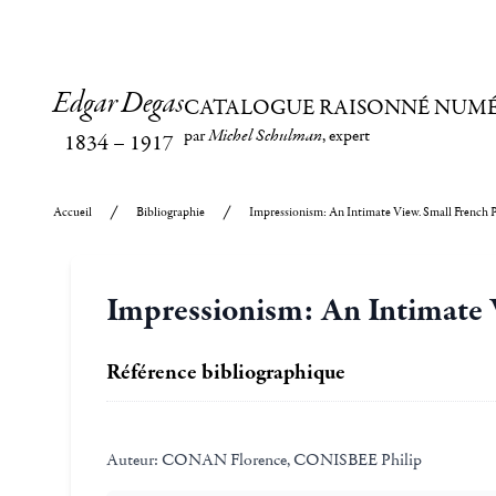
Edgar Degas
CATALOGUE RAISONNÉ NUM
par
Michel Schulman
, expert
1834
–
1917
Accueil
Bibliographie
Impressionism: An Intimate View. Small French P
Impressionism: An Intimate V
Référence bibliographique
Auteur:
CONAN Florence, CONISBEE Philip