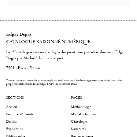
Edgar Degas
CATALOGUE RAISONNÉ NUMÉRIQUE
er
Le 1
catalogue raisonné en ligne des peintures, pastels et dessins d'Edgar
Degas par Michel Schulman, expert
75014 Paris - France
Tous les contenus de ce site sont protégés par les dispositions légales et réglementaires sur les droits de la
propriété intellectuelle.
Dépot légal BNF : 1er décembre 2022
SECTIONS
PAGES
Accueil
Méthodologie
Peintures & pastels
Michel Schulman
Dessins
Généalogie
Expositions
Signatures
Bibliographie
Revue de presse