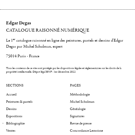
Edgar Degas
CATALOGUE RAISONNÉ NUMÉRIQUE
er
Le 1
catalogue raisonné en ligne des peintures, pastels et dessins d'Edgar
Degas par Michel Schulman, expert
75014 Paris - France
Tous les contenus de ce site sont protégés par les dispositions légales et réglementaires sur les droits de la
propriété intellectuelle.
Dépot légal BNF : 1er décembre 2022
SECTIONS
PAGES
Accueil
Méthodologie
Peintures & pastels
Michel Schulman
Dessins
Généalogie
Expositions
Signatures
Bibliographie
Revue de presse
Ventes
Concordance Lemoisne