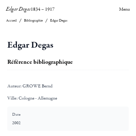
Edgar Degas
1834
–
1917
Menu
Accueil
Bibliographie
Edgar Degas
Edgar Degas
Référence bibliographique
Auteur:
GROWE Bernd
Ville:
Cologne - Allemagne
Date
2002