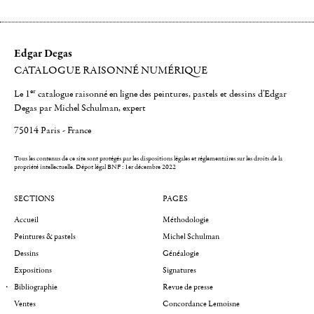
Edgar Degas
CATALOGUE RAISONNÉ NUMÉRIQUE
er
Le 1
catalogue raisonné en ligne des peintures, pastels et dessins d'Edgar
Degas par Michel Schulman, expert
75014 Paris - France
Tous les contenus de ce site sont protégés par les dispositions légales et réglementaires sur les droits de la
propriété intellectuelle.
Dépot légal BNF : 1er décembre 2022
SECTIONS
PAGES
Accueil
Méthodologie
Peintures & pastels
Michel Schulman
Dessins
Généalogie
Expositions
Signatures
Bibliographie
Revue de presse
Ventes
Concordance Lemoisne