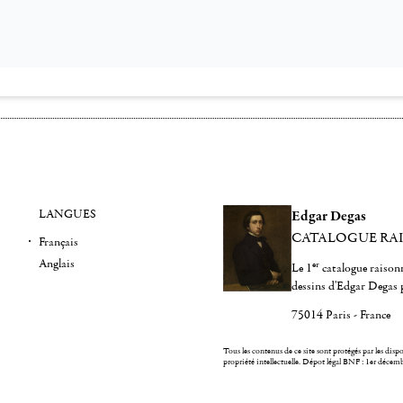
LANGUES
Edgar Degas
CATALOGUE RA
Français
Anglais
er
Le 1
catalogue raisonn
dessins d'Edgar Degas 
75014 Paris - France
Tous les contenus de ce site sont protégés par les dispos
propriété intellectuelle.
Dépot légal BNF : 1er décem