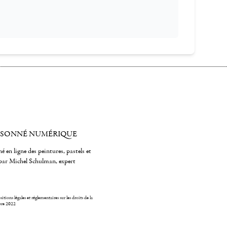
ISONNÉ NUMÉRIQUE
é en ligne des peintures, pastels et
par Michel Schulman, expert
itions légales et réglementaires sur les droits de la
bre 2022