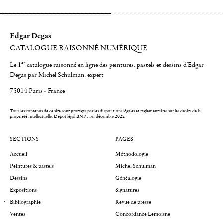
Edgar Degas
CATALOGUE RAISONNÉ NUMÉRIQUE
er
Le 1
catalogue raisonné en ligne des peintures, pastels et dessins d'Edgar
Degas par Michel Schulman, expert
75014 Paris - France
Tous les contenus de ce site sont protégés par les dispositions légales et réglementaires sur les droits de la
propriété intellectuelle.
Dépot légal BNF : 1er décembre 2022
SECTIONS
PAGES
Accueil
Méthodologie
Peintures & pastels
Michel Schulman
Dessins
Généalogie
Expositions
Signatures
Bibliographie
Revue de presse
Ventes
Concordance Lemoisne