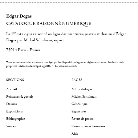
Edgar Degas
CATALOGUE RAISONNÉ NUMÉRIQUE
er
Le 1
catalogue raisonné en ligne des peintures, pastels et dessins d'Edgar
Degas par Michel Schulman, expert
75014 Paris - France
Tous les contenus de ce site sont protégés par les dispositions légales et réglementaires sur les droits de la
propriété intellectuelle.
Dépot légal BNF : 1er décembre 2022
SECTIONS
PAGES
Accueil
Méthodologie
Peintures & pastels
Michel Schulman
Dessins
Généalogie
Expositions
Signatures
Bibliographie
Revue de presse
Ventes
Concordance Lemoisne
Aide