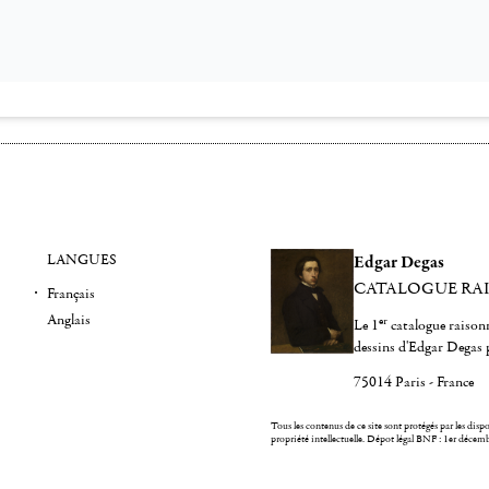
LANGUES
Edgar Degas
CATALOGUE RA
Français
Anglais
er
Le 1
catalogue raisonn
dessins d'Edgar Degas 
75014 Paris - France
Tous les contenus de ce site sont protégés par les dispos
propriété intellectuelle.
Dépot légal BNF : 1er décem