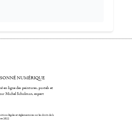
ISONNÉ NUMÉRIQUE
é en ligne des peintures, pastels et
par Michel Schulman, expert
itions légales et réglementaires sur les droits de la
bre 2022