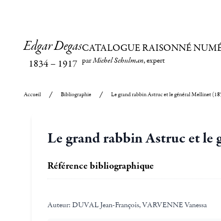
Edgar Degas
CATALOGUE RAISONNÉ NUM
par
Michel Schulman
, expert
1834
–
1917
Accueil
Bibliographie
Le grand rabbin Astruc et le général Mellinet (1
Le grand rabbin Astruc et le 
Référence bibliographique
Auteur:
DUVAL Jean-François, VARVENNE Vanessa