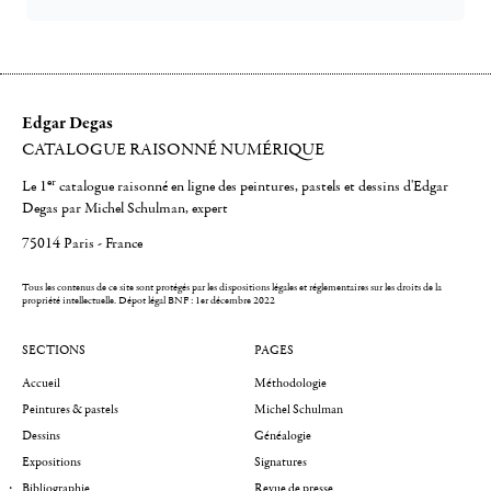
Edgar Degas
CATALOGUE RAISONNÉ NUMÉRIQUE
er
Le 1
catalogue raisonné en ligne des peintures, pastels et dessins d'Edgar
Degas par Michel Schulman, expert
75014 Paris - France
Tous les contenus de ce site sont protégés par les dispositions légales et réglementaires sur les droits de la
propriété intellectuelle.
Dépot légal BNF : 1er décembre 2022
SECTIONS
PAGES
Accueil
Méthodologie
Peintures & pastels
Michel Schulman
Dessins
Généalogie
Expositions
Signatures
Bibliographie
Revue de presse