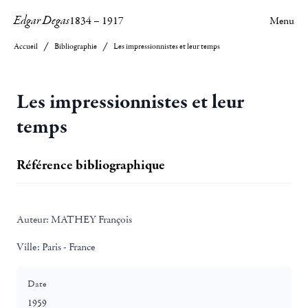
Edgar Degas
1834
–
1917
Menu
Accueil
Bibliographie
Les impressionnistes et leur temps
Les impressionnistes et leur
temps
Référence bibliographique
Auteur:
MATHEY François
Ville:
Paris - France
Date
1959