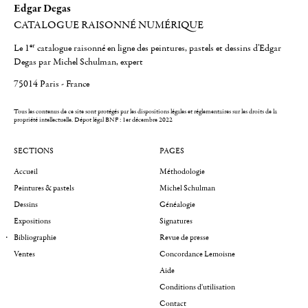
Edgar Degas
CATALOGUE RAISONNÉ NUMÉRIQUE
er
Le 1
catalogue raisonné en ligne des peintures, pastels et dessins d'Edgar
Degas par Michel Schulman, expert
75014 Paris - France
Tous les contenus de ce site sont protégés par les dispositions légales et réglementaires sur les droits de la
propriété intellectuelle.
Dépot légal BNF : 1er décembre 2022
SECTIONS
PAGES
Accueil
Méthodologie
Peintures & pastels
Michel Schulman
Dessins
Généalogie
Expositions
Signatures
Bibliographie
Revue de presse
Ventes
Concordance Lemoisne
Aide
Conditions d'utilisation
Contact