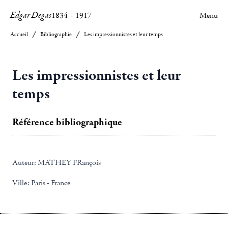
Edgar Degas
1834
–
1917
Menu
Accueil
Bibliographie
Les impressionnistes et leur temps
Les impressionnistes et leur
temps
Référence bibliographique
Auteur:
MATHEY FRançois
Ville:
Paris - France