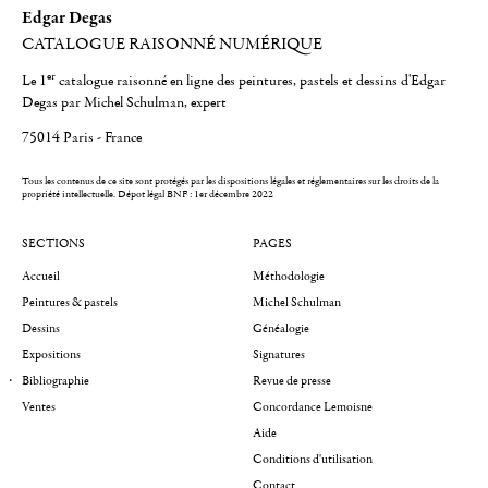
Edgar Degas
CATALOGUE RAISONNÉ NUMÉRIQUE
er
Le 1
catalogue raisonné en ligne des peintures, pastels et dessins d'Edgar
Degas par Michel Schulman, expert
75014 Paris - France
Tous les contenus de ce site sont protégés par les dispositions légales et réglementaires sur les droits de la
propriété intellectuelle.
Dépot légal BNF : 1er décembre 2022
SECTIONS
PAGES
Accueil
Méthodologie
Peintures & pastels
Michel Schulman
Dessins
Généalogie
Expositions
Signatures
Bibliographie
Revue de presse
Ventes
Concordance Lemoisne
Aide
Conditions d'utilisation
Contact