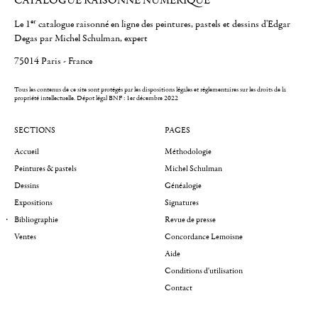
CATALOGUE RAISONNÉ NUMÉRIQUE
er
Le 1
catalogue raisonné en ligne des peintures, pastels et dessins d'Edgar
Degas par Michel Schulman, expert
75014 Paris - France
Tous les contenus de ce site sont protégés par les dispositions légales et réglementaires sur les droits de la
propriété intellectuelle.
Dépot légal BNF : 1er décembre 2022
SECTIONS
PAGES
Accueil
Méthodologie
Peintures & pastels
Michel Schulman
Dessins
Généalogie
Expositions
Signatures
Bibliographie
Revue de presse
Ventes
Concordance Lemoisne
Aide
Conditions d'utilisation
Contact